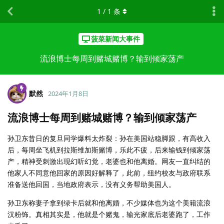
1
/
1
条
菠菜新闻大事件
流浪博士每周到赌城赌博？输到倾家荡产
默然
2024年1月8日
流浪博士每周到赌城赌博？输到倾家荡产
孙卫东昔日的复旦同学爆料太炸裂：孙在美国站稳脚跟，有高收入
后，每周坐飞机到拉斯维加斯赌博，乐此不疲，后来输钱到倾家荡
产，精神受刺激出现幻听幻觉，老婆也和他离婚。网友一直纠结的
他家人不同意他回家的原因好解释了，此前，纽约校友与政府联系
准备送他回国，当地政府表示，没有义务帮助美国人。
孙卫东称妻子拿到绿卡后就和他离婚，不少媒体也为这个美籍流浪
汉粉饰。真相其实是，他就是个赌鬼，输光家底后老婆跑了，工作