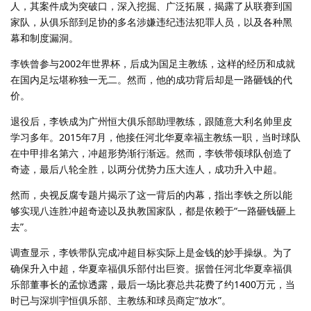
人，其案件成为突破口，深入挖掘、广泛拓展，揭露了从联赛到国
家队，从俱乐部到足协的多名涉嫌违纪违法犯罪人员，以及各种黑
幕和制度漏洞。
李铁曾参与2002年世界杯，后成为国足主教练，这样的经历和成就
在国内足坛堪称独一无二。然而，他的成功背后却是一路砸钱的代
价。
退役后，李铁成为广州恒大俱乐部助理教练，跟随意大利名帅里皮
学习多年。2015年7月，他接任河北华夏幸福主教练一职，当时球队
在中甲排名第六，冲超形势渐行渐远。然而，李铁带领球队创造了
奇迹，最后八轮全胜，以两分优势力压大连人，成功升入中超。
然而，央视反腐专题片揭示了这一背后的内幕，指出李铁之所以能
够实现八连胜冲超奇迹以及执教国家队，都是依赖于“一路砸钱砸上
去”。
调查显示，李铁带队完成冲超目标实际上是金钱的妙手操纵。为了
确保升入中超，华夏幸福俱乐部付出巨资。据曾任河北华夏幸福俱
乐部董事长的孟惊透露，最后一场比赛总共花费了约1400万元，当
时已与深圳宇恒俱乐部、主教练和球员商定“放水”。