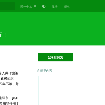
简体中文
注册
登录
元！
登录以回复
最早内容
被告人共诈骗被
司化模式运
四年不等，并
府迪拜市，参加
专用软件用于