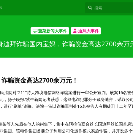
6
菠菜新闻大事件
迪拜大事件
身迪拜诈骗国内宝妈，诈骗资金高达2700余万
诈骗资金高达2700余万元！
民法院对“211”特大跨境电信网络诈骗案进行一审公开宣判。该案16名
余万元，扬子晚报/紫牛新闻记者获悉，这些电诈犯罪分子藏身迪拜，采取公
，进行“刷单”诈骗。法院一审以诈骗罪判处16名被告人有期徒刑十二年至
被告人黄某等人先后在他人的纠集下，集中在阿拉伯联合酋长国迪拜酋长国首
罪集团。该电诈集团首要分子利用公司化运作模式实施诈骗，并开发多个