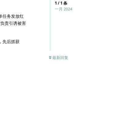
1
/
1
条
一月 2024
单任务发放红
”负责引诱被害
。
，先后抓获
最新回复