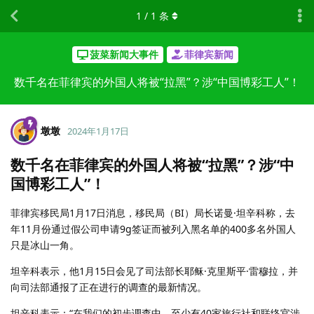
1
/
1
条
菠菜新闻大事件
菲律宾新闻
数千名在菲律宾的外国人将被“拉黑”？涉“中国博彩工人”！
墩墩
2024年1月17日
数千名在菲律宾的外国人将被“拉黑”？涉“中
国博彩工人”！
菲律宾移民局1月17日消息，移民局（BI）局长诺曼·坦辛科称，去
年11月份通过假公司申请9g签证而被列入黑名单的400多名外国人
只是冰山一角。
坦辛科表示，他1月15日会见了司法部长耶稣·克里斯平·雷穆拉，并
向司法部通报了正在进行的调查的最新情况。
坦辛科表示：“在我们的初步调查中，至少有40家旅行社和联络官涉