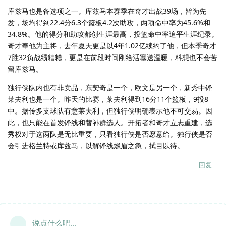
库兹马也是备选项之一。库兹马本赛季在奇才出战39场，皆为先
发，场均得到22.4分6.3个篮板4.2次助攻，两项命中率为45.6%和
34.8%。他的得分和助攻都创生涯最高，投篮命中率追平生涯纪录。
奇才奉他为主将，去年夏天更是以4年1.02亿续约了他，但本季奇才
7胜32负战绩糟糕，更是在前段时间刚给活塞送温暖，料想也不会苦
留库兹马。
独行侠队内也有非卖品，东契奇是一个，欧文是另一个，新秀中锋
莱夫利也是一个。昨天的比赛，莱夫利得到16分11个篮板，9投8
中。据传多支球队有意莱夫利，但独行侠明确表示他不可交易。因
此，也只能在首发锋线和替补群选人。开拓者和奇才立志重建，选
秀权对于这两队是无比重要，只看独行侠是否愿意给。独行侠是否
会引进格兰特或库兹马，以解锋线燃眉之急，拭目以待。
回复
说点什么吧...