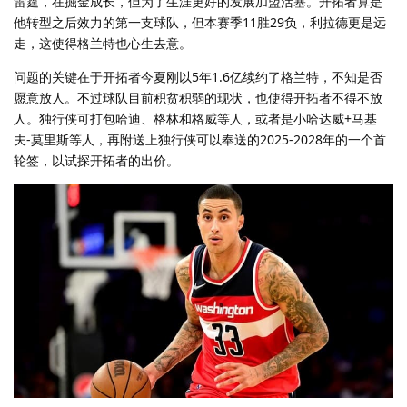
雷霆，在掘金成长，但为了生涯更好的发展加盟活塞。开拓者算是
他转型之后效力的第一支球队，但本赛季11胜29负，利拉德更是远
走，这使得格兰特也心生去意。
问题的关键在于开拓者今夏刚以5年1.6亿续约了格兰特，不知是否
愿意放人。不过球队目前积贫积弱的现状，也使得开拓者不得不放
人。独行侠可打包哈迪、格林和格威等人，或者是小哈达威+马基
夫-莫里斯等人，再附送上独行侠可以奉送的2025-2028年的一个首
轮签，以试探开拓者的出价。