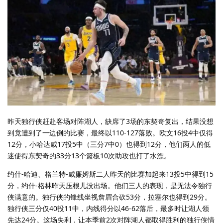
昨天独行侠赶赴客场对阵湖人，缺席了3场的东契奇复出，结果没想
到竟遭到了一边倒的比赛，最终以110-127落败。欧文16投4中仅得
12分，小哈达威17投5中（三分7中0）也得到12分，他们两人的低
迷使得东契奇的33分13个篮板10次助攻也打了水漂。
约什-哈迪、格兰特-威廉姆斯二人昨天的比赛加起来13投5中得到15
分，约什-格林昨天压根儿没出场。他们三人的表现，是无法令独行
侠满意的。独行侠的锋线坐视詹眉合砍53分，拉塞尔也得到29分。
独行侠三分仅40投11中，内线得分以46-62落后，最多时让湖人领
先达24分。这场失利，让本季前2次对阵湖人都取得胜利的独行侠情