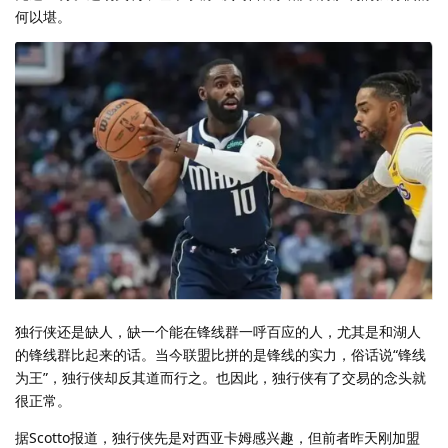
何以堪。
独行侠还是缺人，缺一个能在锋线群一呼百应的人，尤其是和湖人
的锋线群比起来的话。当今联盟比拼的是锋线的实力，俗话说“锋线
为王”，独行侠却反其道而行之。也因此，独行侠有了交易的念头就
很正常。
据Scotto报道，独行侠先是对西亚卡姆感兴趣，但前者昨天刚加盟