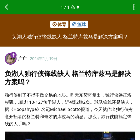
1
/
1
条
体育
篮球
负湖人独行侠锋线缺人 格兰特库兹马是解决方案吗？
广广
2024年1月19日
负湖人独行侠锋线缺人 格兰特库兹马是解决
方案吗？
独行侠到了不得不做交易的地步。昨天东契奇复出，独行侠远征洛
杉矶，却以110-127负于湖人，近4场2胜2负。球队锋线还是缺人，
据《Hoopshype》名记Michael Scotto报道，今天就传出独行侠有
意开拓者的格兰特和奇才的库兹马的消息。那么，独行侠能搞定锋
线的人手吗？