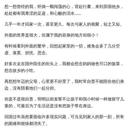
想一想曾经的我，怀揣一颗闯荡的心，背起行囊，来到异国他乡，
处处都有我青涩的足迹，和心酸的泪水……
几乎一年才回家一次，甚至更久。每次与家人的相聚，短之又短。
外面的世界是很大，但属于我的容身的地方却很小！
有时候看到外面的繁华，回想起家里的一切，难免会多了几分空
虚、落寞、担忧、思念。
好多次走在国外陌生的街头上，我都会想念妈妈做色可口的饭菜，
想念故乡的小吃。
再想想年迈的父母，心里更不好受了，我时常自责不能陪在他们身
边，没有陪着他们一起分担。
你是不是很自责，明明以前发誓不让孩子和我小时候一样做留守儿
童的，可最后为了生活还是没有把孩子带在身边。
回国过年虽然要面临许多现实问题，可当见到家人的那一刻，所有
的困难和烦恼都消失了。