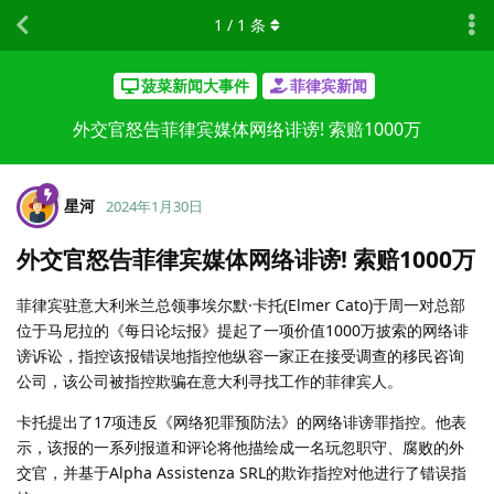
1
/
1
条
菠菜新闻大事件
菲律宾新闻
外交官怒告菲律宾媒体网络诽谤! 索赔1000万
星河
2024年1月30日
外交官怒告菲律宾媒体网络诽谤! 索赔1000万
菲律宾驻意大利米兰总领事埃尔默·卡托(Elmer Cato)于周一对总部
位于马尼拉的《每日论坛报》提起了一项价值1000万披索的网络诽
谤诉讼，指控该报错误地指控他纵容一家正在接受调查的移民咨询
公司，该公司被指控欺骗在意大利寻找工作的菲律宾人。
卡托提出了17项违反《网络犯罪预防法》的网络诽谤罪指控。他表
示，该报的一系列报道和评论将他描绘成一名玩忽职守、腐败的外
交官，并基于Alpha Assistenza SRL的欺诈指控对他进行了错误指