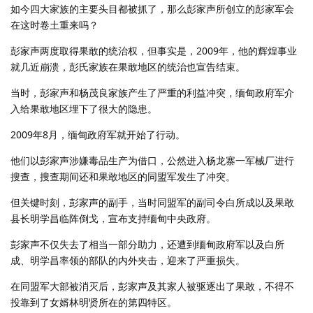
如今四大家族的主要头目都被抓了，那么彭家声所创立的彭家军会
在这时卷土重来吗？
彭家声两度取得果敢的统治权，但事实是，2009年，他的辉煌事业
就几近崩溃，彭氏家族在果敢地区的统治也宣告结束。
当时，彭家声和杨茂良家族产生了严重的利益冲突，缅甸政府军介
入给果敢地区埋下了很大的隐患。
2009年8月，缅甸政府军就开始了行动。
他们以彭家声涉嫌毒品生产为借口，公然进入杨龙寨一军械厂进行
搜查，搜查期间还和果敢地区的同盟军发生了冲突。
但关键时刻，彭家声的副手，当时同盟军的副司令白所成以及果敢
县长明学昌临阵倒戈，宣布支持缅甸中央政府。
彭家声不仅失去了相当一部分助力，还遭到缅甸政府军以及白所
成、明学昌率领的部队的内外夹击，迎来了严重损失。
在同盟军大部被消灭后，彭家声及其家人被驱逐出了果敢，不得不
投靠到了女婿林明贤所在的第四特区。