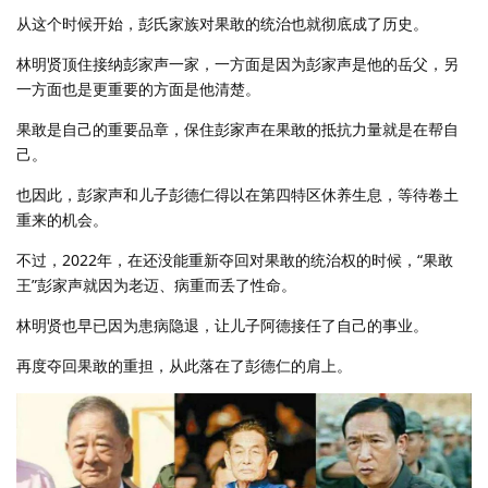
从这个时候开始，彭氏家族对果敢的统治也就彻底成了历史。
林明贤顶住接纳彭家声一家，一方面是因为彭家声是他的岳父，另
一方面也是更重要的方面是他清楚。
果敢是自己的重要品章，保住彭家声在果敢的抵抗力量就是在帮自
己。
也因此，彭家声和儿子彭德仁得以在第四特区休养生息，等待卷土
重来的机会。
不过，2022年，在还没能重新夺回对果敢的统治权的时候，“果敢
王”彭家声就因为老迈、病重而丢了性命。
林明贤也早已因为患病隐退，让儿子阿德接任了自己的事业。
再度夺回果敢的重担，从此落在了彭德仁的肩上。