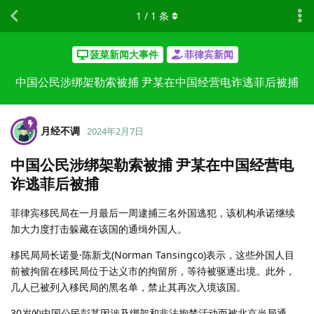
1
/
1
条
菠菜新闻大事件
菲律宾新闻
中国公民涉绑架勒索被捕 尹某在中国经营电诈逃菲后被捕
月经不调
2024年2月7日
中国公民涉绑架勒索被捕 尹某在中国经营电
诈逃菲后被捕
菲律宾移民局在一月最后一周逮捕三名外国逃犯，该机构承诺继续
加大力度打击躲藏在该国的通缉外国人。
移民局局长诺曼·陈新戈(Norman Tansingco)表示，这些外国人目
前被拘留在移民局位于达义市的拘留所，等待被驱逐出境。此外，
几人已被列入移民局的黑名单，禁止其再次入境该国。
30岁的中国公民彭某因涉及绑架和非法拘禁活动而被北京当局通