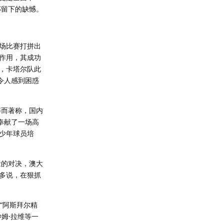
杯留下的缺憾。
场比赛打拼出
作用，其成功
，卡塔尔队此
令人感到困惑
养而著称，国内
奉献了一场高
少年球员培
量的对决，澳大
多说，在狠抓
“阿斯拜尔精
姆·拉维等一