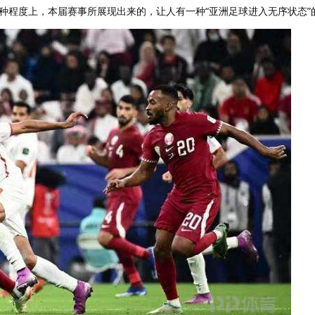
种程度上，本届赛事所展现出来的，让人有一种“亚洲足球进入无序状态”