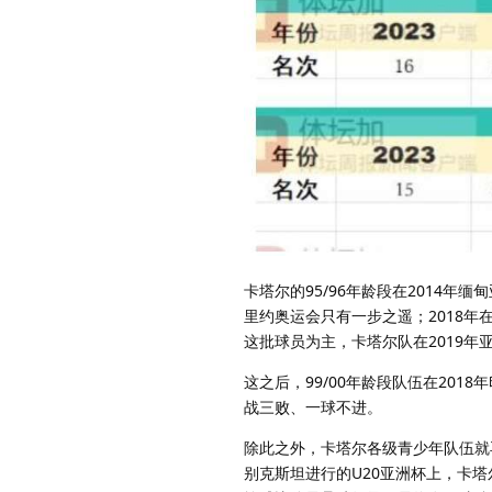
卡塔尔的95/96年龄段在2014年
里约奥运会只有一步之遥；2018
这批球员为主，卡塔尔队在2019年
这之后，99/00年龄段队伍在201
战三败、一球不进。
除此之外，卡塔尔各级青少年队伍就
别克斯坦进行的U20亚洲杯上，卡塔