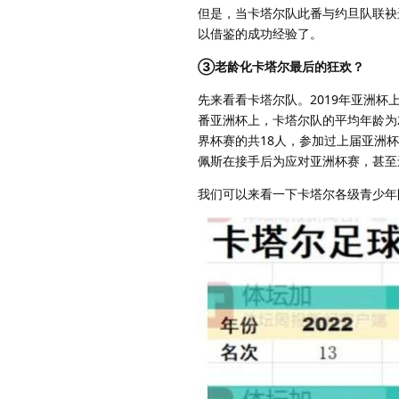
但是，当卡塔尔队此番与约旦队联袂
以借鉴的成功经验了。
③老龄化卡塔尔最后的狂欢？
先来看看卡塔尔队。2019年亚洲杯
番亚洲杯上，卡塔尔队的平均年龄为2
界杯赛的共18人，参加过上届亚洲
佩斯在接手后为应对亚洲杯赛，甚至
我们可以来看一下卡塔尔各级青少年