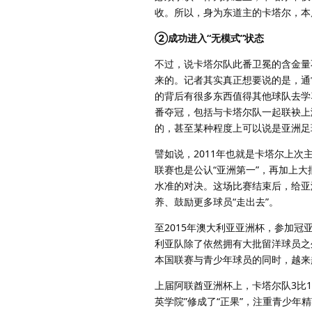
收。所以，身为东道主的卡塔尔，本
②成功进入“无模式”状态
不过，说卡塔尔队此番卫冕的含金量
来的。记者其实真正想要说的是，通
的背后有很多东西值得其他球队去学
番夺冠，包括与卡塔尔队一起联袂上
的，甚至某种程度上可以说是亚洲足
譬如说，2011年也就是卡塔尔上
联赛也是公认“亚洲第一”，再加上
水准的对决。这场比赛结束后，给亚
养、鼓励更多球员“走出去”。
至2015年澳大利亚亚洲杯，参加
利亚队除了依然拥有大批留洋球员之
本国联赛与青少年球员的同时，越来
上届阿联酋亚洲杯上，卡塔尔队3比
英学院”修成了“正果”，注重青少年