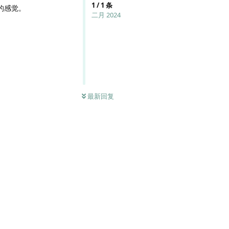
1
/
1
条
的感觉。
二月 2024
最新回复