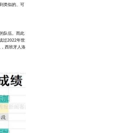
到类似的、可
小的队伍。而此
过2022年世
且，西班牙人洛