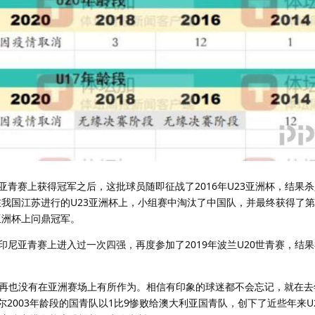
缅甸亚青赛上获得冠军之后，这批球员随即征战了2016年U23亚洲杯，结果
年在我国江苏进行的U23亚洲杯上，小组赛中淘汰了中国队，并最终获得了
亚洲杯上问鼎冠军。
8年印尼亚青赛上进入过一次四强，再度参加了2019年波兰U20世青赛，结
再也没有在亚洲赛场上有所作为。相信有印象的球迷都不会忘记，就在去
尔2003年龄段的国青队以1比9惨败给澳大利亚国青队，创下了近些年来U