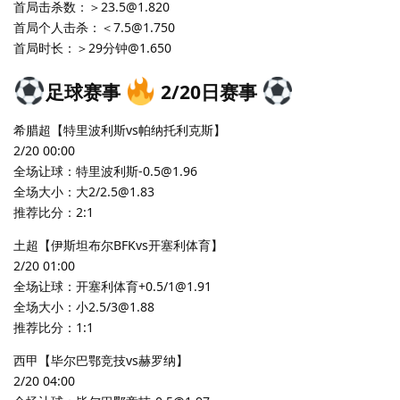
首局击杀数：＞23.5@1.820
首局个人击杀：＜7.5@1.750
首局时长：＞29分钟@1.650
足球赛事
2/20日赛事
希腊超【特里波利斯vs帕纳托利克斯】
2/20 00:00
全场让球：特里波利斯-0.5@1.96
全场大小：大2/2.5@1.83
推荐比分：2:1
土超【伊斯坦布尔BFKvs开塞利体育】
2/20 01:00
全场让球：开塞利体育+0.5/1@1.91
全场大小：小2.5/3@1.88
推荐比分：1:1
西甲【毕尔巴鄂竞技vs赫罗纳】
2/20 04:00