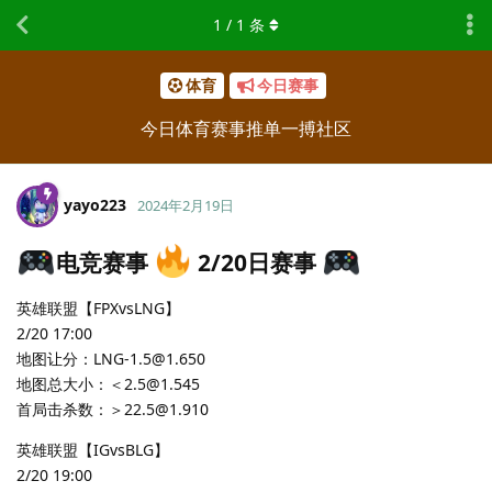
1
/
1
条
体育
今日赛事
今日体育赛事推单一搏社区
yayo223
2024年2月19日
电竞赛事
2/20日赛事
英雄联盟【FPXvsLNG】
2/20 17:00
地图让分：LNG-1.5@1.650
地图总大小：＜2.5@1.545
首局击杀数：＞22.5@1.910
英雄联盟【IGvsBLG】
2/20 19:00