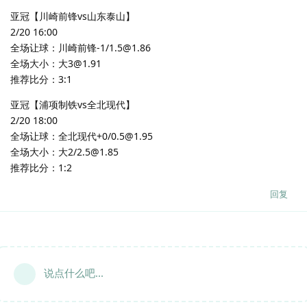
亚冠【川崎前锋vs山东泰山】
2/20 16:00
全场让球：川崎前锋-1/1.5@1.86
全场大小：大3@1.91
推荐比分：3:1
亚冠【浦项制铁vs全北现代】
2/20 18:00
全场让球：全北现代+0/0.5@1.95
全场大小：大2/2.5@1.85
推荐比分：1:2
回复
说点什么吧...