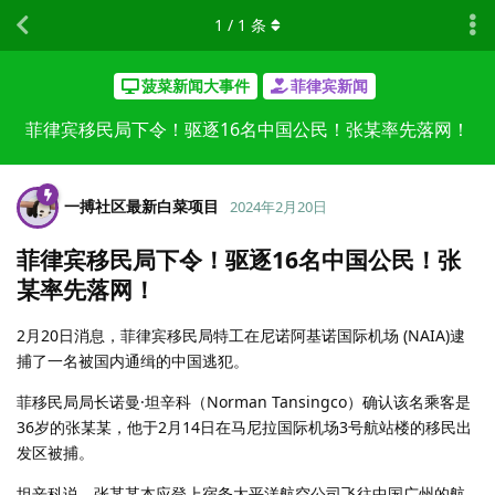
1
/
1
条
菠菜新闻大事件
菲律宾新闻
菲律宾移民局下令！驱逐16名中国公民！张某率先落网！
一搏社区最新白菜项目
2024年2月20日
菲律宾移民局下令！驱逐16名中国公民！张
某率先落网！
2月20日消息，菲律宾移民局特工在尼诺阿基诺国际机场 (NAIA)逮
捕了一名被国内通缉的中国逃犯。
菲移民局局长诺曼·坦辛科（Norman Tansingco）确认该名乘客是
36岁的张某某，他于2月14日在马尼拉国际机场3号航站楼的移民出
发区被捕。
坦辛科说，张某某本应登上宿务太平洋航空公司飞往中国广州的航