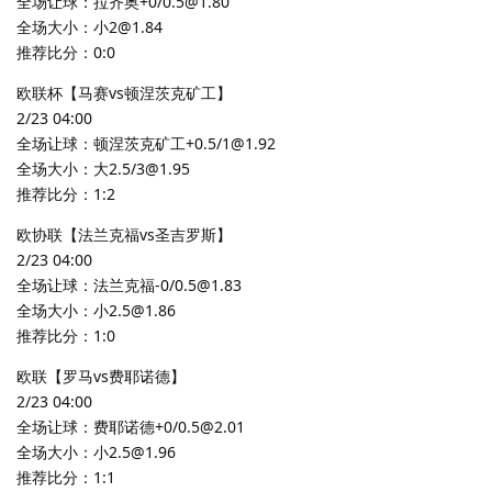
全场让球：拉齐奥+0/0.5@1.80
全场大小：小2@1.84
推荐比分：0:0
欧联杯【马赛vs顿涅茨克矿工】
2/23 04:00
全场让球：顿涅茨克矿工+0.5/1@1.92
全场大小：大2.5/3@1.95
推荐比分：1:2
欧协联【法兰克福vs圣吉罗斯】
2/23 04:00
全场让球：法兰克福-0/0.5@1.83
全场大小：小2.5@1.86
推荐比分：1:0
欧联【罗马vs费耶诺德】
2/23 04:00
全场让球：费耶诺德+0/0.5@2.01
全场大小：小2.5@1.96
推荐比分：1:1