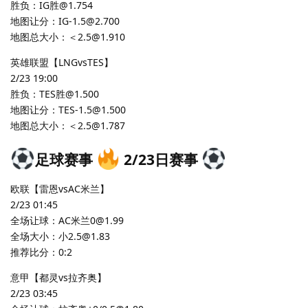
胜负：IG胜@1.754
地图让分：IG-1.5@2.700
地图总大小：＜2.5@1.910
英雄联盟【LNGvsTES】
2/23 19:00
胜负：TES胜@1.500
地图让分：TES-1.5@1.500
地图总大小：＜2.5@1.787
足球赛事
2/23日赛事
欧联【雷恩vsAC米兰】
2/23 01:45
全场让球：AC米兰0@1.99
全场大小：小2.5@1.83
推荐比分：0:2
意甲【都灵vs拉齐奥】
2/23 03:45