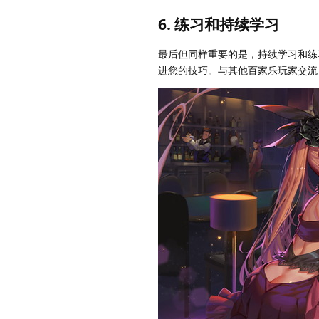
6. 练习和持续学习
最后但同样重要的是，持续学习和练
进您的技巧。与其他百家乐玩家交流