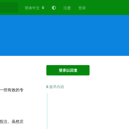
简体中文
注册
登录
登录以回复
最早内容
一些有效的专
投注。虽然庄