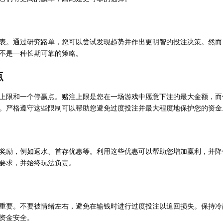
表。通过研究路单，您可以尝试发现趋势并作出更明智的投注决策。然而
不是一种长期可靠的策略。
点
上限和一个停赢点。赌注上限是您在一场游戏中愿意下注的最大金额，而
。严格遵守这些限制可以帮助您避免过度投注并最大程度地保护您的资金
奖励，例如返水、首存优惠等。利用这些优惠可以帮助您增加赢利，并降
要求，并始终玩法负责。
重要。不要被情绪左右，避免在输钱时进行过度投注以追回损失。保持冷
资金安全。