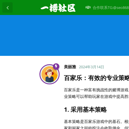
合作联系TG:@seo868
美丽雅
2024年3月14日
百家乐：有效的专业策
百家乐是一种富有挑战性的赌博游戏
业策略可以帮助玩家在游戏中提高胜
1. 采用基本策略
基本策略是百家乐游戏中的基石。根
家和闲家之间的投注会收取佣金，但