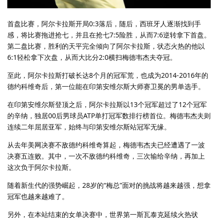
首盘比赛，阿尔卡拉斯开局0:3落后，随后，西班牙人逐渐找到手
感，将比赛拖进抢七，并且在抢七7:5险胜，从而7:6逆转拿下首盘。
第二盘比赛，胜利的天平完全倾向了阿尔卡拉斯，状态火热的他以
6:1轻松拿下次盘，从而大比分2:0横扫梅德韦杰夫夺冠。
至此，阿尔卡拉斯打破长达8个月的冠军荒，也成为2014-2016年的
德约科维奇后，第一位能在印第安维尔斯大师赛卫冕的男单选手。
在印第安维尔斯登顶之后，阿尔卡拉斯以13个冠军超过了12个冠军
的辛纳，独居00后男球员ATP单打冠军数排行榜首位。梅德韦杰夫则
连续二年屈居亚军，始终与印第安维尔斯站冠军无缘。
从去年美网决赛不敌德约科维奇算起，梅德韦杰夫已经遭遇了一波
决赛五连败。其中，一次不敌德约科维奇，三次输给辛纳，再加上
这次负于阿尔卡拉斯。
随着新生代的强势崛起，28岁的“梅总”面对的挑战将越来越强，想拿
冠军也越来越难了。
另外，在本站结束的女单决赛中，世界第一斯瓦泰克延续火热状