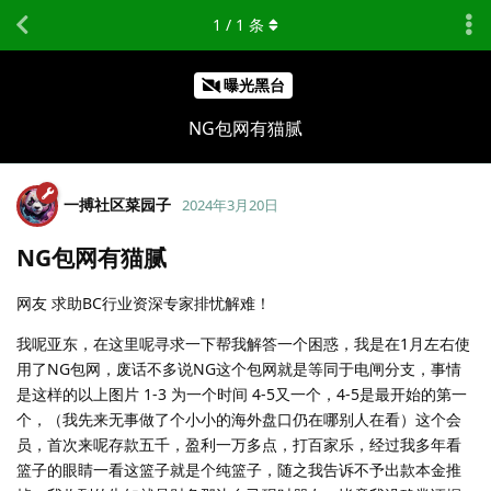
1
/
1
条
曝光黑台
NG包网有猫腻
一搏社区菜园子
2024年3月20日
NG包网有猫腻
网友 求助BC行业资深专家排忧解难！
我呢亚东，在这里呢寻求一下帮我解答一个困惑，我是在1月左右使
用了NG包网，废话不多说NG这个包网就是等同于电闸分支，事情
是这样的以上图片 1-3 为一个时间 4-5又一个，4-5是最开始的第一
个，（我先来无事做了个小小的海外盘口仍在哪别人在看）这个会
员，首次来呢存款五千，盈利一万多点，打百家乐，经过我多年看
篮子的眼睛一看这篮子就是个纯篮子，随之我告诉不予出款本金推