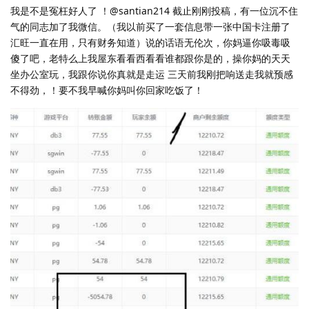
我是不是冤枉好人了 ！@santian214 截止刚刚投稿，有一位沉不住
气的同志加了我微信。（我以前买了一套信息带一张中国卡注册了
汇旺一直在用，只有财务知道）说的话语无伦次，你妈逼你吸毒吸
傻了吧，老特么上我屋东看看西看看谁都跟你是的，操你妈的天天
坐办公室玩，我跟你说你真就是走运 三天前我刚把响送走我就预感
不得劲，！要不我早喊你妈叫你回家吃饭了！