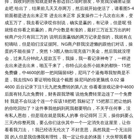
掉，我收到的告知就是财务那边自己现时朋友，毕竟我没确凿证据
走吧 给出了，结果前几天又存两万，然后就开始使活了，请看图5-4
前面都是进去出来正常 进去出来正常 反复操作二十几次在出来，变
成五万了，我去看记录哎你别说，确实是赢的，有记录，但是呢 怪
就怪在你看之前赢的，商户分数是有涨的，最好三万近五万出的时
候商户分只有回三万的 说明后面赢钱的两万记录是假的，我就有点
犯嘀咕，但是咱们没证据阿。NG商户群我没进懒的跟他们对话，操
蛋的不能在操了，突然 1-3图人物出现充值71美金，然后我就没理
会，过来几分钟此人提款五千，我操，我一看记录神奇了，一样进
去出来进去出来，啪五千来了，你特么比会所小姐来的都快·· 15把
免费赚，中4600的那一把间隔留6秒，尼玛了个逼侮辱我智商是不
是，我去找NG 要证明给我这个截图 操尼玛的你更脑残 0.02 爆
4600 后台记录下注1元九把免费转的第八次 你看看游戏记录中4600
后面有转几次免费转，财务跟我犟嘴 说他免费转里边连了一个免费
转 我是不会玩这个连一个应该18把吧 我标记了 15把那三把让他妈
的你吃回扣了？这件事我他妈到死我都要明白，不关乎任何事，没
有私人恩怨，但是现在就是我私人的事 你记得阿 三天，操你妈要么
三天内你整死我，要么你们这伙其中一个一定消失在这屋里，让你
看看我刀法，！我已经语无伦次了 不好意思，虽然我是一个无法回
国 的人但是我信佛我有理性，我一定让你走的体面！大伙帮我看看