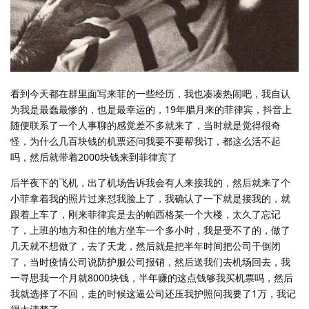
看到今天都在群里面写来菲的一些经历，我也凑凑热闹吧，我自认
为我是最蠢最惨的，也是最幸运的，19年腊月来的菲律宾，抖音上
随便联系了一个人事聊的感觉差不多就来了，当时就是觉得很奇
怪，为什么几百块钱的机票还问我要不要帮我订，都这么活不起
吗，然后就带着2000块钱来到菲律宾了
后半夜下的飞机，出了机场告诉我会有人来接我的，然后就来了个
小菲拿着我的照片过来怼我脸上了，我确认了一下就是接我的，就
跟着上车了，刚来菲律宾是去的帕西格某一个大楼，太久了忘记
了，上班的地方和住的地方坐车一个多小时，我是受不了的，做了
几天就不想做了，去了天龙，然后就是把半年时间把公司干倒闭
了，当时疫情公司说防护服公司报销，然后送我们去机场回去，我
一寻思我一个月就8000块钱，半年赚的这点钱够我买机票吗，然后
我就选择了不回，走的时候这逼公司还压我护照问我要了1万，我记