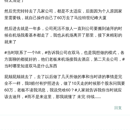
得太清楚了
然后兜兜转转去了几家公司，都是不太适应，后面因为个人原因家
里需要钱，就自己操作自己了60万去了马拉特世纪峰大厦
然后进去就是一年多，公司死活不放人一直到公司要搬到迪拜的时
候在机场我看基本都走了，我也从机场离开了那里，接下来精彩的
就来了
#当时联系了一个hR，#告诉我公司在双马，也是我想做的模式，各
方面聊的都挺好的，他们老板来机场接我去酒店，第二天去公司，#
当时哪里知道双马是什么东西
屁颠屁颠就去了，去了以后做了几天所做的事和当时讲的事情是完
全不一样，我0赔付有护照进去，做了10天走的时候那个股东问我要
60万，老板不读我消息，我说凭啥60？#人家就告诉我你当时就应
该去迪拜，#而不是来这里，那我就懂了 未完 待续……
回复