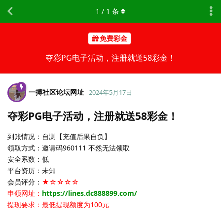
1
/
1
条
免费彩金
夺彩PG电子活动，注册就送58彩金！
一搏社区论坛网址
2024年5月17日
夺彩PG电子活动，注册就送58彩金！
到账情况：自测【充值后果自负】
领取方式：邀请码960111 不然无法领取
安全系数：低
平台资历：未知
会员评分：
★☆☆☆☆
申领网址：
https://lines.dc888899.com/
提现要求：最低提现额度为100元