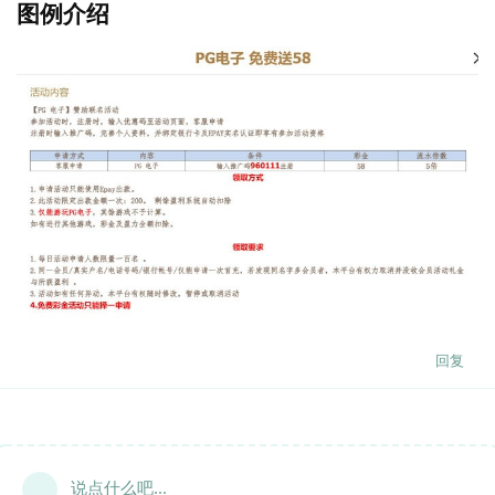
图例介绍
回复
说点什么吧...