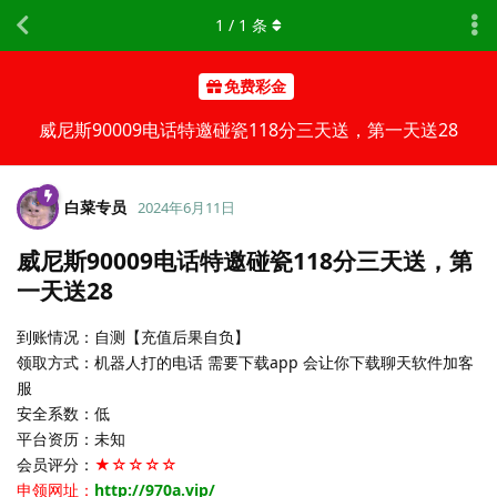
1
/
1
条
免费彩金
威尼斯90009电话特邀碰瓷118分三天送，第一天送28
白菜专员
2024年6月11日
威尼斯90009电话特邀碰瓷118分三天送，第
一天送28
到账情况：自测【充值后果自负】
领取方式：机器人打的电话 需要下载app 会让你下载聊天软件加客
服
安全系数：低
平台资历：未知
会员评分：
★☆☆☆☆
申领网址：
http://970a.vip/