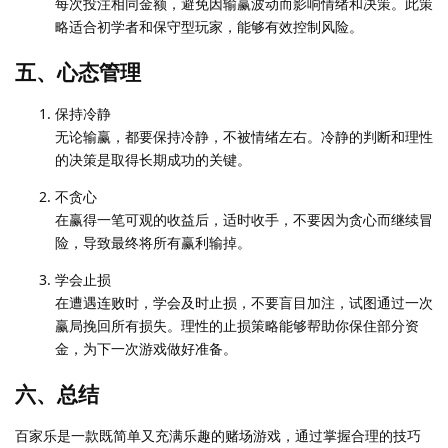
每次投注相同金额，避免因输赢波动而影响情绪和决策。此策
略适合初学者和保守型玩家，能够有效控制风险。
五、心态管理
保持冷静
无论输赢，都要保持冷静，不被情绪左右。冷静的判断和理性
的决策是取得长期成功的关键。
不贪心
在赢得一笔可观的收益后，适时收手，不要因为贪心而继续冒
险，导致最终将所有赢利输掉。
学会止损
在遭遇连败时，学会及时止损，不要盲目加注，试图通过一次
赢局挽回所有损失。理性的止损策略能够帮助你保住部分资
金，为下一次游戏做好准备。
六、总结
百家乐是一款既简单又充满乐趣的赌场游戏，通过掌握合理的技巧