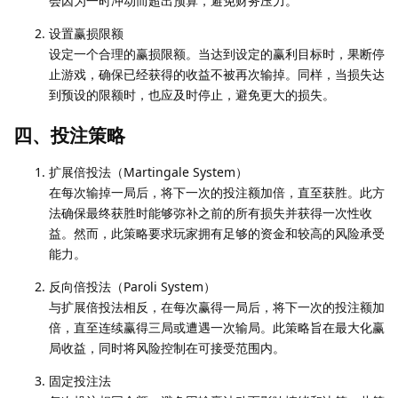
会因为一时冲动而超出预算，避免财务压力。
设置赢损限额
设定一个合理的赢损限额。当达到设定的赢利目标时，果断停
止游戏，确保已经获得的收益不被再次输掉。同样，当损失达
到预设的限额时，也应及时停止，避免更大的损失。
四、投注策略
扩展倍投法（Martingale System）
在每次输掉一局后，将下一次的投注额加倍，直至获胜。此方
法确保最终获胜时能够弥补之前的所有损失并获得一次性收
益。然而，此策略要求玩家拥有足够的资金和较高的风险承受
能力。
反向倍投法（Paroli System）
与扩展倍投法相反，在每次赢得一局后，将下一次的投注额加
倍，直至连续赢得三局或遭遇一次输局。此策略旨在最大化赢
局收益，同时将风险控制在可接受范围内。
固定投注法