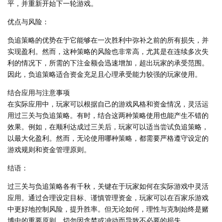
平，并重新开始下一轮游戏。
优点与风险：
负追策略的优势在于它能够在一次胜利中弥补之前的所有损失，并
实现盈利。然而，这种策略的风险也非常高，尤其是在连续多次失
利的情况下，所需的下注金额会迅速增加，超出玩家的承受范围。
因此，负追策略适合资金充足且心理承受能力较强的玩家使用。
结合应用与注意事项
在实际应用中，玩家可以根据自己的游戏风格和资金情况，灵活运
用过三关与负追策略。有时，结合这两种策略使用也能产生不错的
效果。例如，在顺利达成过三关后，玩家可以适当尝试负追策略，
以最大化盈利。然而，无论使用哪种策略，都需要严格遵守设定的
游戏规则和资金管理原则。
结语：
过三关与负追策略各有千秋，关键在于玩家如何在实际游戏中灵活
应用。通过合理设定目标、谨慎管理资金，玩家可以在百家乐游戏
中更好地控制风险，提升胜率。但无论如何，理性与克制始终是赌
博中的重要原则，切勿因贪婪或冲动而导致不必要的损失。