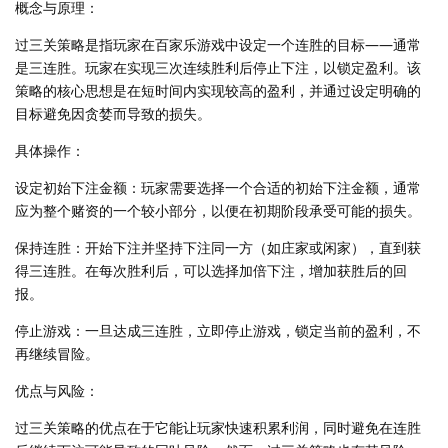
概念与原理：
过三关策略是指玩家在百家乐游戏中设定一个连胜的目标——通常
是三连胜。玩家在实现三次连续胜利后停止下注，以锁定盈利。该
策略的核心思想是在短时间内实现较高的盈利，并通过设定明确的
目标避免因贪婪而导致的损失。
具体操作：
设定初始下注金额：玩家需要选择一个合适的初始下注金额，通常
应为整个赌资的一个较小部分，以便在初期阶段承受可能的损失。
保持连胜：开始下注并坚持下注同一方（如庄家或闲家），直到获
得三连胜。在每次胜利后，可以选择加倍下注，增加获胜后的回
报。
停止游戏：一旦达成三连胜，立即停止游戏，锁定当前的盈利，不
再继续冒险。
优点与风险：
过三关策略的优点在于它能让玩家快速积累利润，同时避免在连胜