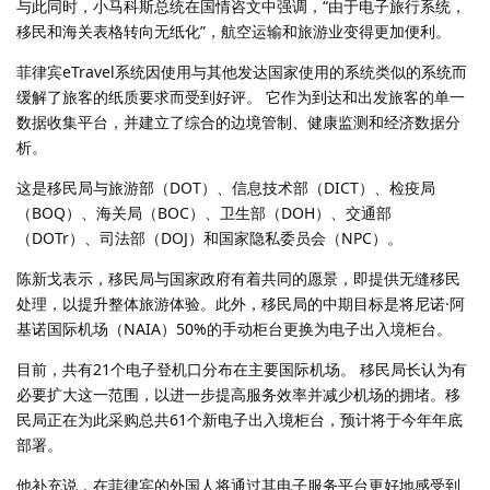
与此同时，小马科斯总统在国情咨文中强调，“由于电子旅行系统，
移民和海关表格转向无纸化”，航空运输和旅游业变得更加便利。
菲律宾eTravel系统因使用与其他发达国家使用的系统类似的系统而
缓解了旅客的纸质要求而受到好评。 它作为到达和出发旅客的单一
数据收集平台，并建立了综合的边境管制、健康监测和经济数据分
析。
这是移民局与旅游部（DOT）、信息技术部（DICT）、检疫局
（BOQ）、海关局（BOC）、卫生部（DOH）、交通部
（DOTr）、司法部（DOJ）和国家隐私委员会（NPC）。
陈新戈表示，移民局与国家政府有着共同的愿景，即提供无缝移民
处理，以提升整体旅游体验。此外，移民局的中期目标是将尼诺·阿
基诺国际机场（NAIA）50%的手动柜台更换为电子出入境柜台。
目前，共有21个电子登机口分布在主要国际机场。 移民局长认为有
必要扩大这一范围，以进一步提高服务效率并减少机场的拥堵。移
民局正在为此采购总共61个新电子出入境柜台，预计将于今年年底
部署。
他补充说，在菲律宾的外国人将通过其电子服务平台更好地感受到