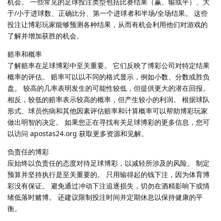
机会。 一些常见的足球投注类型包括比赛结果（赢、输或平）、大
于/小于进球数、正确比分、第一个进球者和半场/全场结果。 这些
投注让博彩玩家能够预测各种结果，从而有机会利用他们对游戏的
了解并增加获胜的机会。
赔率和概率
了解赔率在足球博彩中至关重要。 它们反映了博彩公司对特定结果
概率的评估。 赔率可以以不同的格式显示，例如小数、分数或胜负
盘。 较高的几率表明发生的可能性较低，但提供更大的潜在回报。
相反，较低的赔率表示较高的概率，但产生较小的利润。 根据球队
形式、球员伤病和其他因素评估赔率和计算概率可以帮助博彩玩家
做出明智的决定。 如果您正在寻找有关足球博彩的更多信息，您可
以访问 apostas24.org 获取更多资源和见解。
负责任的博彩
应始终以负责任的态度对待足球博彩，以减轻所涉及的风险。 制定
预算并坚持执行是至关重要的。 只用输得起的钱下注，因为体育博
彩没有保证。 避免通过冲动下注追逐损失，切勿在酒精影响下或情
绪低落时赌博。 还建议限制投注时间并定期休息以保持健康的平
衡。