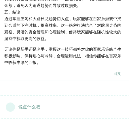
金额，避免因为追逐趋势而导致过度损失。
五、结论
通过掌握庄闲和大路长龙趋势切入点，玩家能够在百家乐游戏中找
到合适的下注时机，提高胜率。这一绝密打法结合了对牌局走势的
观察、灵活的资金管理和心理控制，使得玩家能够在随机性较大的
游戏中获取更高的收益。
无论你是新手还是老手，掌握这一技巧都将对你的百家乐策略产生
积极影响。保持耐心与冷静，合理运用此法，相信你能够在百家乐
中收获丰厚的回报。
回复
说点什么吧...