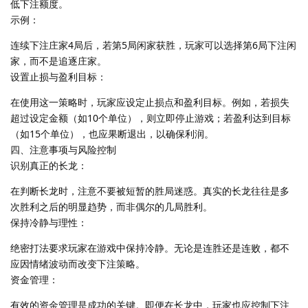
低下注额度。
示例：
连续下注庄家4局后，若第5局闲家获胜，玩家可以选择第6局下注闲
家，而不是追逐庄家。
设置止损与盈利目标：
在使用这一策略时，玩家应设定止损点和盈利目标。例如，若损失
超过设定金额（如10个单位），则立即停止游戏；若盈利达到目标
（如15个单位），也应果断退出，以确保利润。
四、注意事项与风险控制
识别真正的长龙：
在判断长龙时，注意不要被短暂的胜局迷惑。真实的长龙往往是多
次胜利之后的明显趋势，而非偶尔的几局胜利。
保持冷静与理性：
绝密打法要求玩家在游戏中保持冷静。无论是连胜还是连败，都不
应因情绪波动而改变下注策略。
资金管理：
有效的资金管理是成功的关键。即便在长龙中，玩家也应控制下注