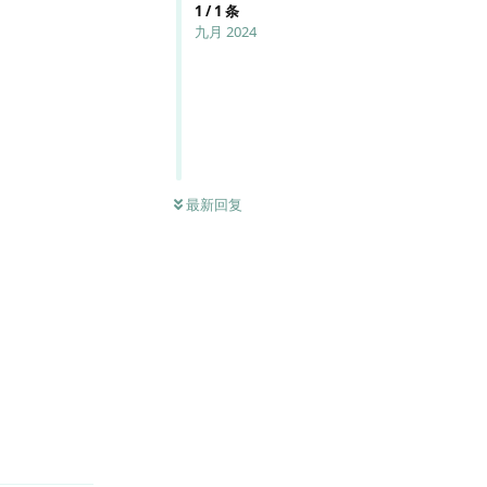
1
/
1
条
九月 2024
最新回复
回复