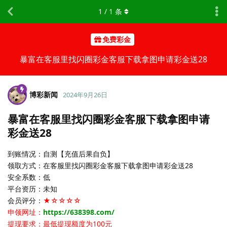
1
/
1
条
免费彩金
暴富在客服里找闪圈彩金客服下载拿图申请彩金送28
博彩新闻
2024年9月26日
暴富在客服里找闪圈彩金客服下载拿图申请
彩金送28
到账情况：自测【充值后果自负】
领取方式：在客服里找闪圈彩金客服下载拿图申请彩金送28
安全系数：低
平台资历：未知
会员评分：
★☆☆☆☆
申领网址：
https://638398.com/
提现要求：最低提现额度为100元