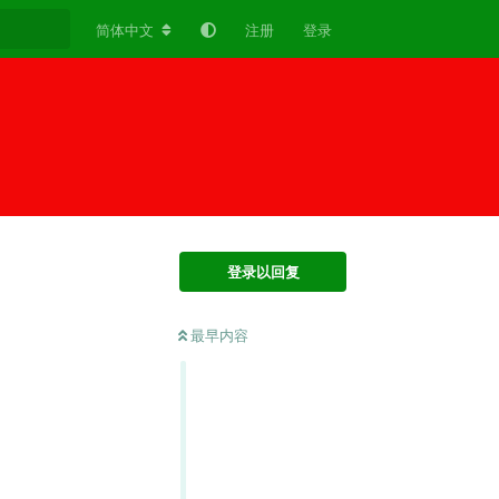
简体中文
注册
登录
登录以回复
最早内容