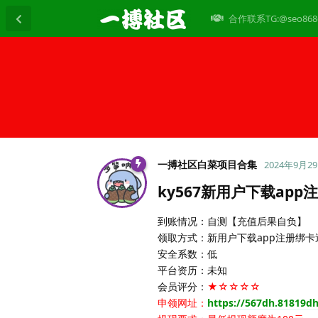
合作联系TG:@seo868
一搏社区白菜项目合集
2024年9月2
ky567新用户下载app
到账情况：自测【充值后果自负】
领取方式：新用户下载app注册绑卡
安全系数：低
平台资历：未知
会员评分：
★☆☆☆☆
申领网址：
https://567dh.81819d