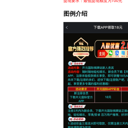
提现要求：最低提现额度为100元
图例介绍