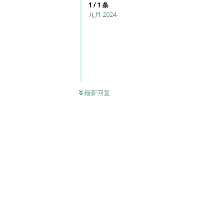
1
/
1
条
九月 2024
最新回复