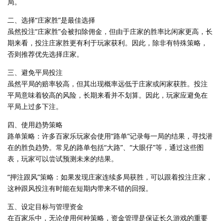
局。
二、选择“庄家胜”是最佳选择
虽然投注“庄家胜”会被扣除佣金，但由于庄家的胜率比闲家更高，长
期来看，投注庄家胜更有利于玩家获利。因此，除非有特殊策略，
否则推荐优先选择庄家。
三、避免平局投注
虽然平局的赔率较高，但其出现概率远低于庄家或闲家获胜。投注
平局意味着较高的风险，长期来看并不划算。因此，玩家应避免在
平局上过多下注。
四、使用趋势策略
路单策略：许多百家乐玩家会使用“路单”记录每一局的结果，寻找潜
在的胜负趋势。常见的路单包括“大路”、“大眼仔”等，通过这些图
表，玩家可以尝试预测未来的结果。
“押注跟风”策略：如果发现庄家连续多局获胜，可以跟着投注庄家，
这种跟风投注有时能在短期内带来不错的回报。
五、设定目标与管理资金
在百家乐中，无论使用何种策略，资金管理是保证长久游戏的重要