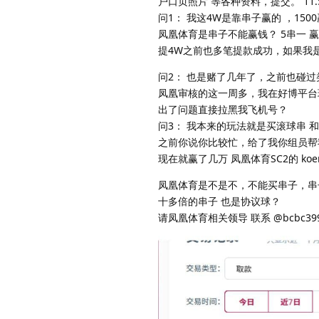
户口页照片 等各种资料，提交。 11
问1： 我这4W是靠串子赢的 ，15
凤凰体育是串子不能赢钱？ 5串一 
提4W之前也多笔提款成功，如果我
问2： 也是赌了几年了，之前也碰
凤凰审核的这一周多，我在好博平台
出了问题直接拉黑我飞机号？
问3： 我本来的玩法就是买滚球串
之前你说你比较忙，给了我你组员帮
现在就赢了几万 凤凰体育SC2的 k
凤凰体育是不是不，不能买串子，串
十多倍的串子 也是协议球？
请凤凰体育相关领导 联系 @bcbc