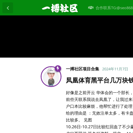
合作联系TG:@seo868
一搏社区项目合集
2024年11月7日
凤凰体育黑平台几万块钱
好像是之前开云 华体会的一个部长，
前些天联系我说去凤凰了，让我过来玩。
户口本比较麻烦，他帮忙进行了处理
给的理由是 ：无效注单太多，有卡
比较多。 见图
10.26日-10.27日比较红回血