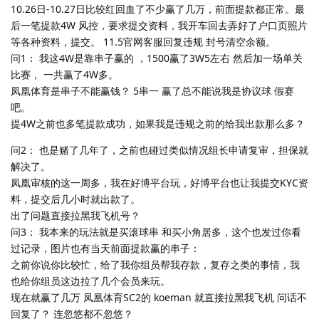
10.26日-10.27日比较红回血了不少赢了几万，前面提款都正常。最
后一笔提款4W 风控，要求提交资料，我开车回去弄好了户口页照片
等各种资料，提交。 11.5官网客服回复违规 封号清空余额。
问1： 我这4W是靠串子赢的 ，1500赢了3W5左右 然后加一场单关
比赛， 一共赢了4W多。
凤凰体育是串子不能赢钱？ 5串一 赢了总不能说我是协议球 假赛
吧。
提4W之前也多笔提款成功，如果我是违规之前的给我出款那么多？
问2： 也是赌了几年了，之前也碰过类似情况组长申请复审，担保就
解决了。
凤凰审核的这一周多，我在好博平台玩，好博平台也让我提交KYC资
料，提交后几小时就出款了。
出了问题直接拉黑我飞机号？
问3： 我本来的玩法就是买滚球串 和买小角居多，这个也发过你看
过记录，图片也有当天前面提款赢的串子：
之前你说你比较忙，给了我你组员帮我存款，复存之类的事情，我
也给你组员这边拉了几个会员来玩。
现在就赢了几万 凤凰体育SC2的 koeman 就直接拉黑我飞机 问话不
回复了？ 连忽悠都不忽悠？