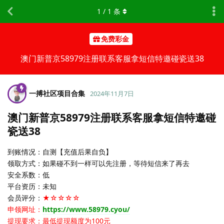
1
/
1
条
免费彩金
澳门新普京58979注册联系客服拿短信特邀碰瓷送38
一搏社区项目合集
2024年11月7日
澳门新普京58979注册联系客服拿短信特邀碰
瓷送38
到账情况：自测【充值后果自负】
领取方式：如果碰不到一样可以先注册，等待短信来了再去
安全系数：低
平台资历：未知
会员评分：
★☆☆☆☆
申领网址：
https://www.58979.cyou/
提现要求：最低提现额度为100元