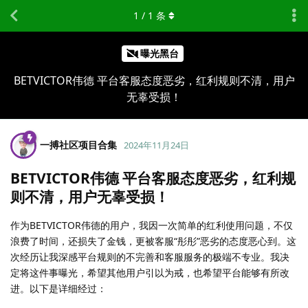
1
/
1
条
曝光黑台
BETVICTOR伟德 平台客服态度恶劣，红利规则不清，用户
无辜受损！
一搏社区项目合集
2024年11月24日
BETVICTOR伟德 平台客服态度恶劣，红利规
则不清，用户无辜受损！
作为BETVICTOR伟德的用户，我因一次简单的红利使用问题，不仅
浪费了时间，还损失了金钱，更被客服“彤彤”恶劣的态度恶心到。这
次经历让我深感平台规则的不完善和客服服务的极端不专业。我决
定将这件事曝光，希望其他用户引以为戒，也希望平台能够有所改
进。以下是详细经过：