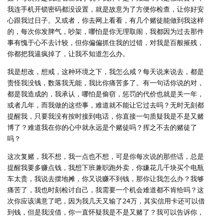
我连手机开锁密码都没设置，就是故意为了方便你检查，让你好安
心跟我过日子。又或者，你去网上看看，有几个赌徒能做到我这样
的，每次你发脾气，吵架，哪怕是你无理取闹，我都因为过去那件
事有愧于心不去计较，但你偏偏抓住我的过错，对我是百般摧残，
你都把我逼疯掉了，让我不知道怎么办。
我是想改，想戒，这种环境之下，我怎么戒？每天说来说去，都是
责怪我没钱，数落我无能，我比你痛苦多了。有一句话你说的对，
都是我造成的，我承认，哪怕是偷窃，惩罚的代价也就是关一年，
或者几年，而我做的这些事，难道就不能让它过去吗？无时无刻都
提醒我，只要我没有按时接到电话，你直接一句质疑我是不是又赌
博了？难道我在你的心中就永远是个赌徒吗？挥之不去的赌徒了
吗？
这次复赌，我不想，我一点也不想，可是你每次说的那些话，总是
提醒我要多赚点钱，我想下班兼职跑外卖，你嫌花几千块买个电瓶
车太贵，我说去摆地摊，你又说赚不到钱，那你让我怎么办？我够
痛苦了，我也时刻检讨自己，我需要一个机会难道都不肯给吗？这
次你应该满意了吧，因为我几天又输了24万，其实信用卡还可以借
到钱，但是我没借，你一直怀疑我是不是又赌了？我可以告诉你，