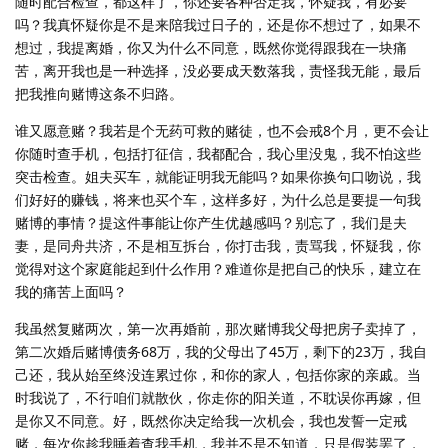
随时配合检查，都这样了，你还要各种否定我，怀疑我，有必要
吗？我真怀疑你是不是来陪我过日子的，还是你不想过了，如果不
想过，我提离婚，你又为什么不同意，既然你觉得跟我在一块痛
苦，离开我也是一种选择，没必要成天数落我，责怪我无能，最后
把我推向赌博这条不归路。
谁又愿意赌？我若是个无药可救的赌徒，也不会戒8个月，更不会让
你随时查手机，包括打征信，我都配合，我心里没鬼，我不怕这些
突击检查。姐夫买车，就能证明我无能吗？如果你换句口吻说，我
们好好的赚钱，将来也买个车，这样多好，为什么总是要提一句我
赌博的事情？提这件事能让你产生优越感吗？别忘了，我们是夫
妻，是同舟共济，不是相互拆台，你打击我，责骂我，怀疑我，你
觉得对这个家庭能起到什么作用？难道你是把自己的快乐，建立在
我的痛苦上面吗？
我虽然复赌两次，第一次再婚前，那次赌博我父母把房子卖掉了，
第二次婚后赌博债务68万，我的父母出了45万，剩下的23万，我自
己还，我从始至终没连累过你，和你的家人，包括你家的亲戚。当
时我说了，不行咱们就散伙，你走你的阳关道，不耽误你再嫁，但
是你又不同意。好，既然你决定给我一次机会，我也发誓一定戒
赌，每次你趁我睡着查我手机，我并不是不知道，只是假装罢了，