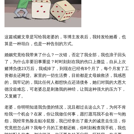
这篇戒赌文章是写给我老婆的，等博主发表后，我转发给她看，也
算是一种坦白，也是一种告别的方式。
婚姻究竟给我带来了什么？一次错，否定了我全部，我也浪子回头
了，为什么非要旧事重提？时时刻刻在我的伤口上撒盐，自从上次
赌博负债23万后，我戒掉了，到现在已经有8个月了，每个月发了工
资都去还网贷。家里的一切生活费，目前都是丈母娘救济，我感恩
的，我牢记的，我比任何人都想快点还清债务，她们对我的大恩大
德没齿难忘，可老婆总是刺激我的神经，让我这种强大的压力下，
又复赌了。
老婆，你明明知道我负债的情况，况且都过去这么久了，为何不肯
给我一个机会？在家，你让我做任何事，愿打愿骂我不会有一句抱
怨，我经常热脸去贴冷屁股，我已经拿出了最大的诚意去生活，你
究竟想怎么样？我每个月的工资都还账，你时刻检查我手机，我也