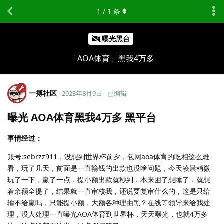
1
/
1
条
曝光黑台
「AOA体育」黑我4万多
一搏社区
2023年8月9日
已编辑
曝光 AOA体育黑我4万多 黑平台
事情经过：
账号:sebrzz911，没想到世界杯前夕，包网aoa体育的吃相这么难
看，玩了几天，前面是一直输钱的出款也没啥问题，今天凌晨稍微
玩了一下，赢了一点，提小额出款就秒到，本来困了想睡了，就想
着余额全提了，结果就一直审核我，还说要复审什么的，这是只给
输不给赢吗，只能提小额，大额各种理由黑？在线等领导来给我处
理，没人处理一直曝光AOA体育到世界杯，天天曝光，也就4万多