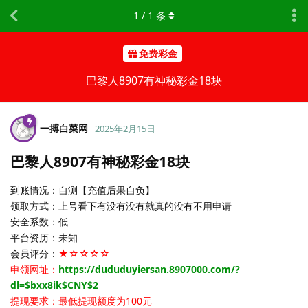
1
/
1
条
免费彩金
巴黎人8907有神秘彩金18块
一搏白菜网
2025年2月15日
巴黎人8907有神秘彩金18块
到账情况：自测【充值后果自负】
领取方式：上号看下有没有没有就真的没有不用申请
安全系数：低
平台资历：未知
会员评分：
★☆☆☆☆
申领网址：
https://dududuyiersan.8907000.com/?
dl=$bxx8ik$CNY$2
提现要求：最低提现额度为100元