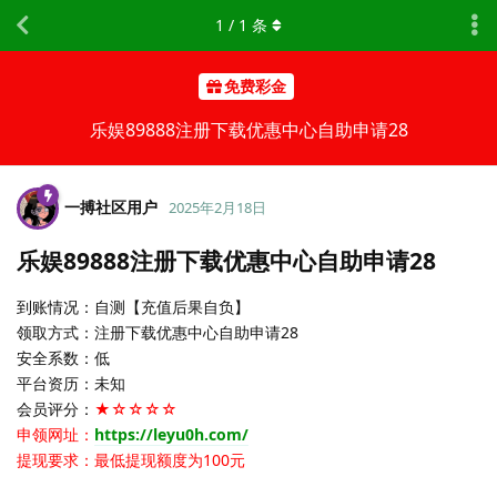
1
/
1
条
免费彩金
乐娱89888注册下载优惠中心自助申请28
一搏社区用户
2025年2月18日
乐娱89888注册下载优惠中心自助申请28
到账情况：自测【充值后果自负】
领取方式：注册下载优惠中心自助申请28
安全系数：低
平台资历：未知
会员评分：
★☆☆☆☆
申领网址：
https://leyu0h.com/
提现要求：最低提现额度为100元