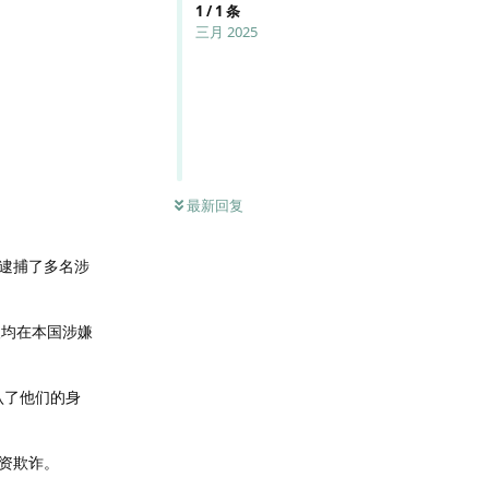
1
/
1
条
三月 2025
最新回复
间逮捕了多名涉
人均在本国涉嫌
确认了他们的身
资欺诈。