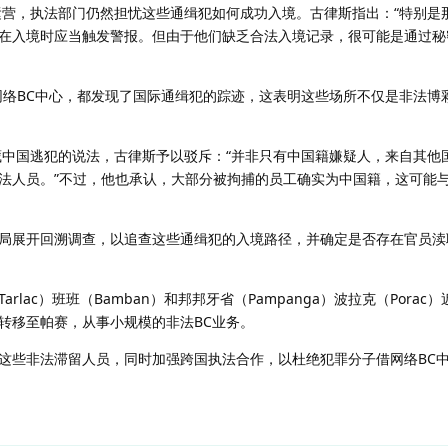
运营，执法部门仍然担忧这些通缉犯如何成功入境。古律斯指出：“特别是
在入境时应当触发警报。但由于他们缺乏合法入境记录，很可能是通过秘
网络BC中心，都发现了国际通缉犯的踪迹，这表明这些场所不仅是非法博
藏中国逃犯的说法，古律斯予以驳斥：“并非只有中国籍嫌疑人，来自其他
法人员。”不过，他也承认，大部分被拘捕的员工确实为中国籍，这可能与
局展开回溯调查，以追查这些通缉犯的入境路径，并确定是否存在官员渎
lac）班班（Bamban）和邦邦牙省（Pampanga）波拉克（Porac）
转移至帕赛，从事小规模的非法BC业务。
这些非法滞留人员，同时加强跨国执法合作，以杜绝犯罪分子借网络BC