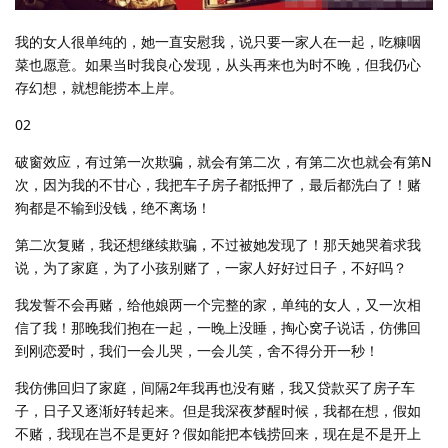
我的女人很单纯的，她一直安慰我，说只要一家人在一起，吃糠咽
菜也愿意。如果当时我良心发现，从头再来也为时不晚，但我仍心
存幻想，就想能捞本上岸。
02
破窗效应，有过第一次欺骗，就会有第二次，有第二次也就会有第N
次，因为我的不甘心，我把车子房子都抵押了，最后都洗白了！赌
狗都是不输到没钱，绝不离场！
第二次复赌，我还想继续欺骗，不过被她发现了！那天她哭着求我
说，为了家庭，为了小孩别赌了，一家人好好过日子，不好吗？
我发誓不会再赌，给他娘两一个完整的家，单纯的女人，又一次相
信了我！那晚我们抱在一起，一晚上没睡，掏心窝子说话，仿佛回
到刚恋爱时，我们一会儿哭，一会儿笑，舍不得分开一秒！
我仿佛回归了家庭，间隔2年我再也没有赌，我又贷款买了房子车
子，日子又逐渐好转起来。但是我深夜梦醒时候，我都在想，假如
不赌，我现在岂不是更好？假如能把本钱捞回来，现在是不是开上