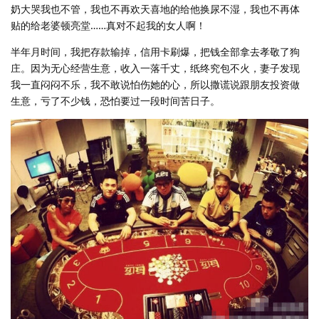
奶大哭我也不管，我也不再欢天喜地的给他换尿不湿，我也不再体
贴的给老婆顿亮堂……真对不起我的女人啊！
半年月时间，我把存款输掉，信用卡刷爆，把钱全部拿去孝敬了狗
庄。因为无心经营生意，收入一落千丈，纸终究包不火，妻子发现
我一直闷闷不乐，我不敢说怕伤她的心，所以撒谎说跟朋友投资做
生意，亏了不少钱，恐怕要过一段时间苦日子。