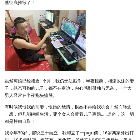
赌彻底摧毁了！
虽然离婚已经接近1个月，我仍无法振作，半夜惊醒，相濡以沫的妻
子，憨态可掬的儿子，都不在身边，内心感到孤独与无奈，一个大
男人经常在半夜抱头痛哭。
有时候我恨我的前妻，恨她的绝情，恨她不再给我机会！然而转念
一想，但凡能继续生活，哪个女人会带着儿子离婚……是的，这一切
都是咎由自取！
我今年30岁，都说三十而立，我却立了一pigu债，16岁离家外出打
拼，10多年时间，也算有一番收获。虽然不能喝富二代相比，但是