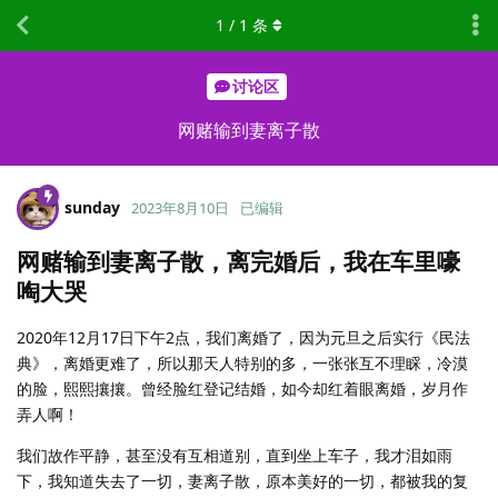
1
/
1
条
讨论区
网赌输到妻离子散
sunday
2023年8月10日
已编辑
网赌输到妻离子散，离完婚后，我在车里嚎
啕大哭
2020年12月17日下午2点，我们离婚了，因为元旦之后实行《民法
典》，离婚更难了，所以那天人特别的多，一张张互不理睬，冷漠
的脸，熙熙攘攘。曾经脸红登记结婚，如今却红着眼离婚，岁月作
弄人啊！
我们故作平静，甚至没有互相道别，直到坐上车子，我才泪如雨
下，我知道失去了一切，妻离子散，原本美好的一切，都被我的复