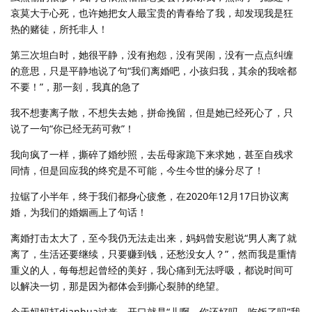
哀莫大于心死，也许她把女人最宝贵的青春给了我，却发现我是狂
热的赌徒，所托非人！
第三次坦白时，她很平静，没有抱怨，没有哭闹，没有一点点纠缠
的意思，只是平静地说了句“我们离婚吧，小孩归我，其余的我啥都
不要！”，那一刻，我真的急了
我不想妻离子散，不想失去她，拼命挽留，但是她已经死心了，只
说了一句“你已经无药可救”！
我向疯了一样，撕碎了婚纱照，去岳母家跪下来求她，甚至自残求
同情，但是回应我的终究是不可能，今生今世的缘分尽了！
拉锯了小半年，终于我们都身心疲惫，在2020年12月17日协议离
婚，为我们的婚姻画上了句话！
离婚打击太大了，至今我仍无法走出来，妈妈曾安慰说“男人离了就
离了，生活还要继续，只要赚到钱，还愁没女人？”，然而我是重情
重义的人，每每想起曾经的美好，我心痛到无法呼吸，都说时间可
以解决一切，那是因为都体会到撕心裂肺的绝望。
今天妈妈打dianhua过来，开口就是“儿啊，你还好吗，吃饭了吗”我