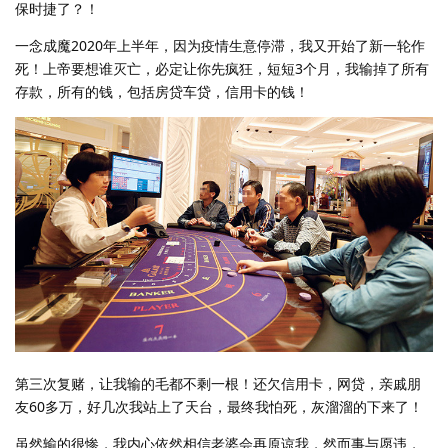
保时捷了？！
一念成魔2020年上半年，因为疫情生意停滞，我又开始了新一轮作
死！上帝要想谁灭亡，必定让你先疯狂，短短3个月，我输掉了所有
存款，所有的钱，包括房贷车贷，信用卡的钱！
第三次复赌，让我输的毛都不剩一根！还欠信用卡，网贷，亲戚朋
友60多万，好几次我站上了天台，最终我怕死，灰溜溜的下来了！
虽然输的很惨，我内心依然相信老婆会再原谅我，然而事与愿违，