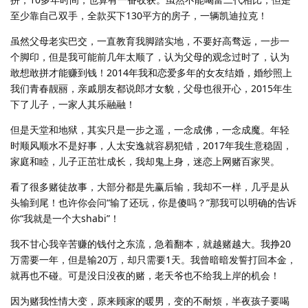
至少靠自己双手，全款买下130平方的房子，一辆凯迪拉克！
虽然父母老实巴交，一直教育我脚踏实地，不要好高骛远，一步一
个脚印，但是我可能前几年太顺了，认为父母的观念过时了，认为
敢想敢拼才能赚到钱！2014年我和恋爱多年的女友结婚，婚纱照上
我们青春靓丽，亲戚朋友都说郎才女貌，父母也很开心，2015年生
下了儿子，一家人其乐融融！
但是天堂和地狱，其实只是一步之遥，一念成佛，一念成魔。年轻
时顺风顺水不是好事，人太安逸就容易犯错，2017年我生意稳固，
家庭和睦，儿子正茁壮成长，我却鬼上身，迷恋上网赌百家哭。
看了很多赌徒故事，大部分都是先赢后输，我却不一样，几乎是从
头输到尾！也许你会问“输了还玩，你是傻吗？”那我可以明确的告诉
你“我就是一个大shabi”！
我不甘心我辛苦赚的钱付之东流，急着翻本，就越赌越大。我挣20
万需要一年，但是输20万，却只需要1天。我曾暗暗发誓打回本金，
就再也不碰。可是没日没夜的赌，老天爷也不给我上岸的机会！
因为赌我性情大变，原来顾家的暖男，变的不耐烦，半夜孩子要喝