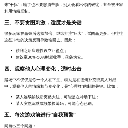
来“干扰”；输了也不要愁眉苦脸，别人会看出你的破绽，甚至被庄家
利用情绪反制。
三、不要贪图刺激，适度才是关键
很多玩家在赢钱后选择加倍、继续押注“压大”，试图赢更多。但往往
这些冲动的决策反而导致输回去。因此：
获利之后应理性设立止盈点；
建议赢30%-50%时就收手，落袋为安。
四、观察他人心理变化，适时出击
赌场中不仅仅是你一个人在下注。特别是在德州扑克或真人对战
中，观察他人的情绪和节奏变化，是“心理牌”的制胜关键。比如：
某人连续输钱后突然大注，可能是在冲动下注；
某人突然沉默或频繁换筹码，可能心态已崩。
五、每次游戏前进行“自我预警”
问自己三个问题：