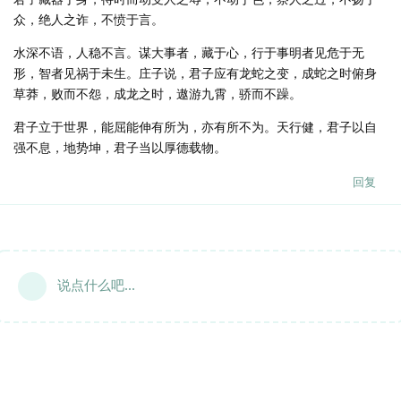
众，绝人之诈，不愤于言。
水深不语，人稳不言。谋大事者，藏于心，行于事明者见危于无
形，智者见祸于未生。庄子说，君子应有龙蛇之变，成蛇之时俯身
草莽，败而不怨，成龙之时，遨游九霄，骄而不躁。
君子立于世界，能屈能伸有所为，亦有所不为。天行健，君子以自
强不息，地势坤，君子当以厚德载物。
回复
说点什么吧...