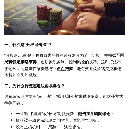
一、什么是“分段追击法”？
“分段追击法”是一种将百家乐投注过程划分为若干阶段，并
根据不同
局势设定策略节奏
，逐步累积盈利、控制风险的技巧。这种打法不
拼运气，而是重在
节奏感与止盈点把握
，能有效避免情绪失控和连
本带利全失的尴尬。
二、为什么传统连追法容易爆仓？
许多玩家习惯使用“马丁法”、“缠庄缠闲法”来试图追赢，但这种方式
往往导致：
一旦遇到“跳跳”或“长龙”对抗走势，
翻倍加注瞬间爆仓
；
情绪被带动后易出现盲目跟注，违背理性判断；
没有止损机制，一局翻车，满盘皆输。