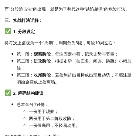
而“分段追击法”的出现，就是为了替代这种“越陷越深”的危险打法。
三、实战打法详解：
1. 分段设定
将每次上桌视为一个“周期”，周期分为3段，每段10局左右：
第一段：
观察阶段
，每注固定小额，记录走势与节奏；
第二段：
进攻阶段
，根据走势（如庄多、闲连、跳跳）小幅加
注；
第三段：
收尾阶段
，若盈利超出目标或出现反趋势，即缩注至
初始金额或止盈离场。
2. 筹码结构建议
总本金分为4份：
一份用于观察；
两份用于第二阶段攻防；
一份保底用，不轻易动用。