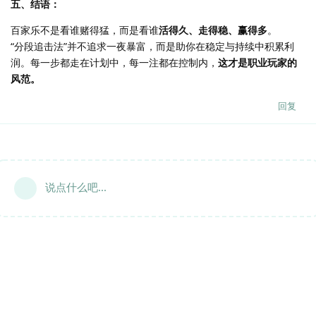
五、结语：
百家乐不是看谁赌得猛，而是看谁
活得久、走得稳、赢得多
。
“分段追击法”并不追求一夜暴富，而是助你在稳定与持续中积累利
润。每一步都走在计划中，每一注都在控制内，
这才是职业玩家的
风范。
回复
说点什么吧...