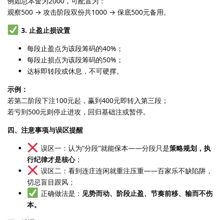
例如总本金为2000，可配置为：
观察500 → 攻击阶段双份共1000 → 保底500元备用。
3. 止盈止损设置
每段止盈点为该段筹码的40%；
每段止损点为该段筹码的50%；
达标即转段或休息，不可硬撑。
示例：
若第二阶段下注100元起，赢到400元即转入第三段；
若亏到500元则停止进攻，回归基础注或暂停。
四、注意事项与误区提醒
误区一：认为“分段”就能保本——分段只是
策略规划，执
行纪律才是核心
；
误区二：看到连庄连闲就重注压重——百家乐不缺陷阱，
切忌盲目跟风；
正确做法是：
见势而动、阶段止盈、节奏前移、输而不伤
本。