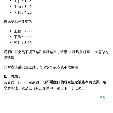
主胜：1.85
平局：3.40
客胜：4.20
若比赛临开前变为：
主胜：2.00
平局：3.00
客胜：3.60
说明庄家突然下调平赔和客胜赔率，暗示“主胜热度过高”，有意做冷
局诱导。
此时应慎重投注主胜，考虑双平或客队不败更稳。
四、总结：
会看盘口的不一定赢钱，但
不看盘口的玩家注定被赔率所玩弄
。赔
率解构法，就是让你从庄家手中，读出下一步走势。
回复