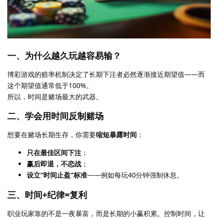
一、为什么越久玩越容易输？
博彩游戏的赔率机制决定了长期下注者必然逐渐接近期望值——而
这个期望值通常低于100%。
所以，时间是赌场最大的武器。
二、学会用时间反制赌场
想要在赌场长期生存，你需要
缩短暴露时间
：
只在最佳区间下注
；
赢后即退，不恋战
；
设立“时间止盈”标准
——例如每玩40分钟强制休息。
三、时间+纪律=复利
职业玩家靠的不是一夜暴富，而是长期的小赢积累。控制时间，让