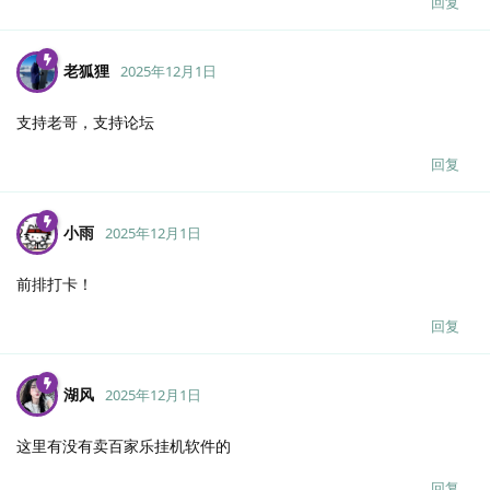
回复
老狐狸
2025年12月1日
支持老哥，支持论坛
回复
小雨
2025年12月1日
前排打卡！
回复
湖风
2025年12月1日
这里有没有卖百家乐挂机软件的
回复