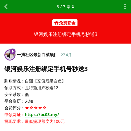
3
/
7
条
免费彩金
银河娱乐注册绑定手机号秒送3
一搏社区最新白菜项目
27 4月
银河娱乐注册绑定手机号秒送3
到账情况：自测【充值后果自负】
领取方式：是特邀用户秒送12
安全系数：低
平台资历：未知
会员评分：
★☆☆☆☆
申领网址：
https://bc03.my/
提现要求：最低提现额度为100元