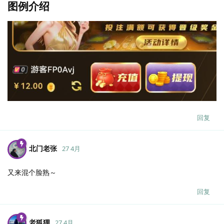
图例介绍
回复
北门老张
27 4月
又来混个脸熟～
回复
老狐狸
27 4月