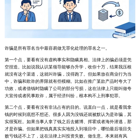
诈骗是所有罪名当中最容易做无罪化处理的罪名之一。
第一个点，要看有没有虚构事实和隐瞒真相。法律上的骗必须是凭
空捏造。比如说我认识某领导能够办升学，收你十万，结果我压根
就没有这个渠道，这就叫诈骗，没得跑了。但如果放在商业行为当
中，诈骗和欺诈的界限就有些模糊。比如在推广某款产品时夸大了
功效，或者借钱时隐瞒了公司的部分亏损，这在法律上只能叫做夸
大宣传或者民事欺诈，属于经济纠纷，根本构不上刑事犯罪。
第二个点，要看有没有非法占有的目的。说直白一点，就是看我拿
钱的时候到底想不想还。很多人因为没钱还就被默认为是诈骗，其
实很冤枉。如果当事人拿了钱之后去赌博、挥霍或者海外潜逃，那
才是诈骗。但如果把钱真真实实地投入到项目中，哪怕最后项目失
败亏钱还不上了，这在法律上叫投资失败、做生意。本来就有风