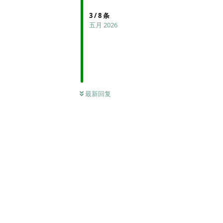
3
/
8
条
五月 2026
最新回复