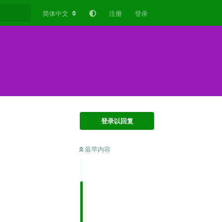
简体中文
注册
登录
登录以回复
最早内容