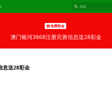
6
免费彩金
澳门银河3868注册完善信息送28彩金
信息送28彩金