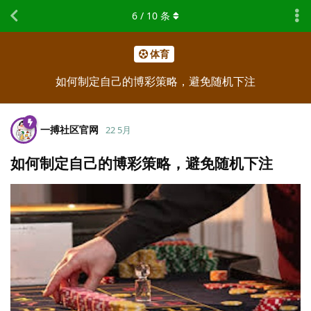
6
/
10
条
体育
如何制定自己的博彩策略，避免随机下注
一搏社区官网
22 5月
如何制定自己的博彩策略，避免随机下注