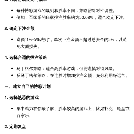
每种博彩游戏的规则和胜率不同，策略需针对性调整。
例如：百家乐的庄家投注胜率约为50.68%，适合稳定下注。
3. 确定下注金额
遵循“1%-5%法则”，单次下注金额不超过总资金的5%，以避
免大额损失。
4. 选择合适的投注策略
马丁格尔策略：适合高胜率游戏，但需谨慎对待风险。
反马丁格尔策略：在连胜时增加投注金额，充分利用好运气。
三、建立自己的博彩计划
1. 选择熟悉的游戏
集中精力在你最了解、胜率较高的游戏上，比如扑克、轮盘或
百家乐。
2. 定期复盘