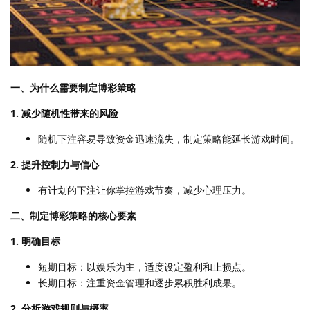
一、为什么需要制定博彩策略
1. 减少随机性带来的风险
随机下注容易导致资金迅速流失，制定策略能延长游戏时间。
2. 提升控制力与信心
有计划的下注让你掌控游戏节奏，减少心理压力。
二、制定博彩策略的核心要素
1. 明确目标
短期目标：以娱乐为主，适度设定盈利和止损点。
长期目标：注重资金管理和逐步累积胜利成果。
2. 分析游戏规则与概率