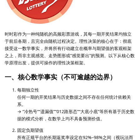
时时彩作为一种纯随机的高频彩票游戏，其每一期开奖结果均独立
于前后各期，且完全由随机过程决定。理性决策的核心在于：彻底
接受这一数学事实，并将所有行动建立在概率与期望值的客观框架
之上，而非主观感觉、走势图形或“感觉要出”的预测。以下从核心数
学原理出发，提供可操作的理性决策框架。
一、核心数学事实（不可逾越的边界）
每期独立性
任何一期的开奖结果与历史数据之间不存在任何统计依赖关
系。
→ “冷热号”“遗漏值”“012路形态”“大底小底”等所有基于历史数
据的模式分析，在数学上均不具备预测价值。
固定负期望值
所有正规平台的长期返奖率设定在92%–98%之间（视玩法而